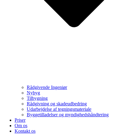
Rådgivende Ingeniør
Nybyg
Tilbygning
Rådgivning og skadeudbedring
Udarbejdelse af tegningsmateriale
Byggetilladelser og myndighedshåndtering
Priser
Om os
Kontakt os