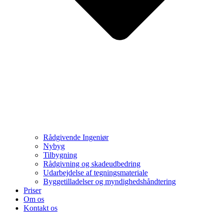
Rådgivende Ingeniør
Nybyg
Tilbygning
Rådgivning og skadeudbedring
Udarbejdelse af tegningsmateriale
Byggetilladelser og myndighedshåndtering
Priser
Om os
Kontakt os