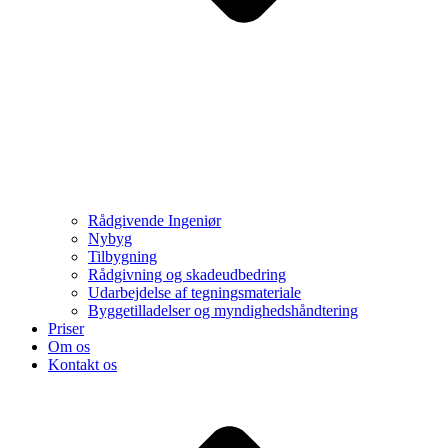
Rådgivende Ingeniør
Nybyg
Tilbygning
Rådgivning og skadeudbedring
Udarbejdelse af tegningsmateriale
Byggetilladelser og myndighedshåndtering
Priser
Om os
Kontakt os