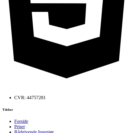
CVR: 44757281
Ydelser
Forside
Priser
Rådgivende Ingeniør