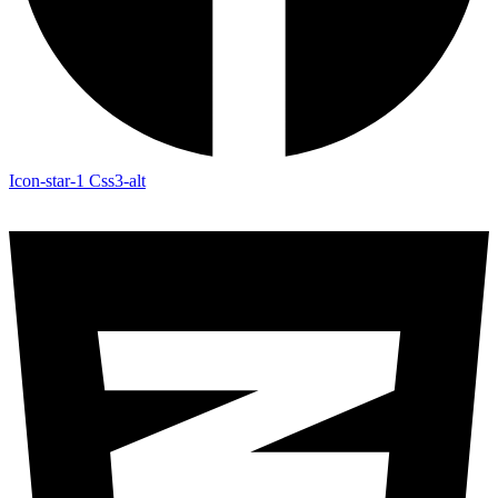
Icon-star-1
Css3-alt