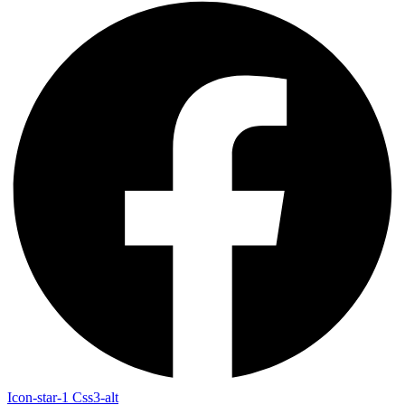
Icon-star-1
Css3-alt